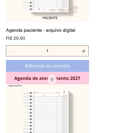
Agenda paciente - arquivo digital
Preço
R$ 29,90
Adicionar ao carrinho