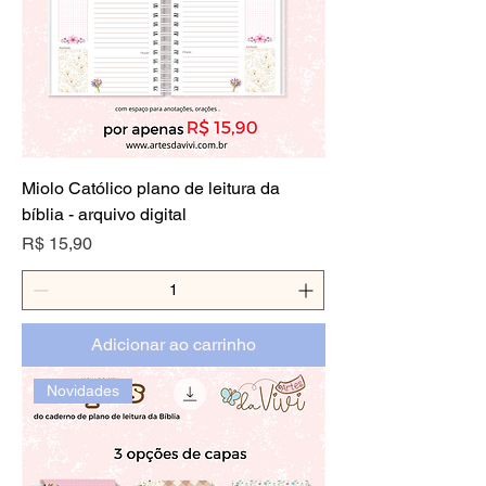
Miolo Católico plano de leitura da
bíblia - arquivo digital
Preço
R$ 15,90
Adicionar ao carrinho
Novidades