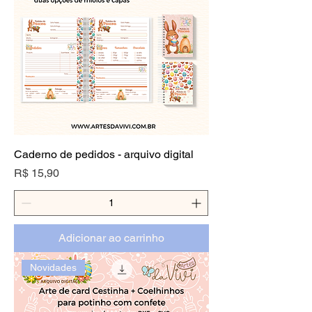
Caderno de pedidos - arquivo digital
Preço
R$ 15,90
Adicionar ao carrinho
Novidades