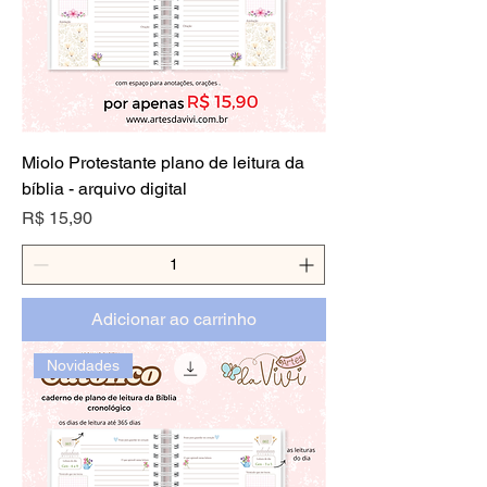
Miolo Protestante plano de leitura da
bíblia - arquivo digital
Preço
R$ 15,90
Adicionar ao carrinho
Novidades