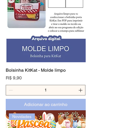
Bolsinha KitKat - Molde limpo
Preço
R$ 9,90
Adicionar ao carrinho
Novidades