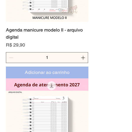
Agenda manicure modelo II - arquivo
digital
Preço
R$ 29,90
Adicionar ao carrinho