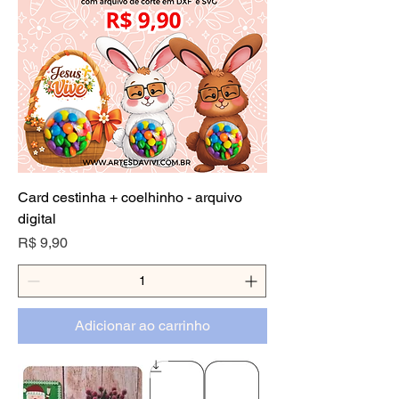
Card cestinha + coelhinho - arquivo
digital
Preço
R$ 9,90
Adicionar ao carrinho