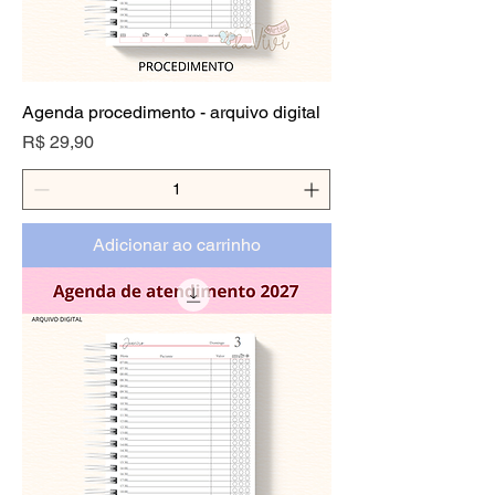
Agenda procedimento - arquivo digital
Preço
R$ 29,90
Adicionar ao carrinho