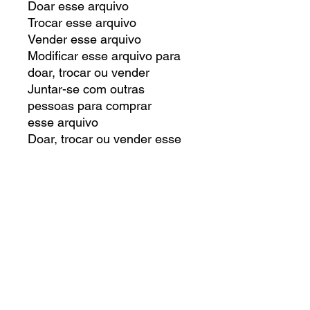
Doar esse arquivo
Trocar esse arquivo
Vender esse arquivo
Modificar esse arquivo para
doar, trocar ou vender
Juntar-se com outras
pessoas para comprar
esse arquivo
Doar, trocar ou vender esse
arquivo digital
VOCÊ TEM O DIREITO DE:
Criar um produto físico para
uso pessoal
Criar um produto físico para
doar
Criar um produto físico para
comercializar
Qualquer dúvida entre em