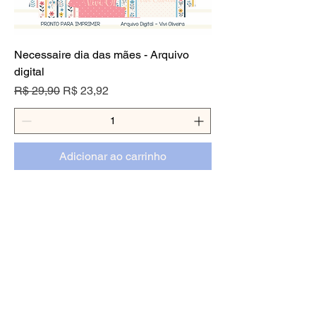
Necessaire dia das mães - Arquivo
digital
Preço normal
Preço promocional
R$ 29,90
R$ 23,92
Adicionar ao carrinho