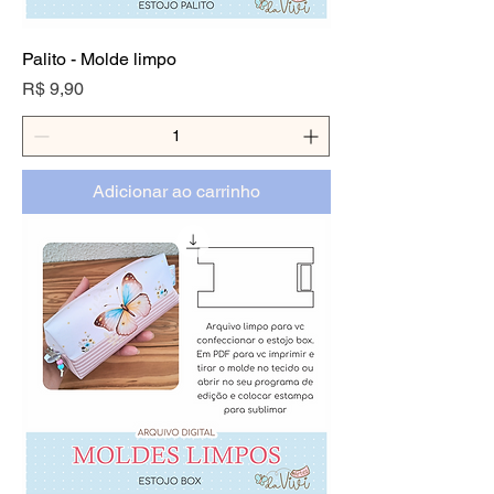
Palito - Molde limpo
Preço
R$ 9,90
Adicionar ao carrinho