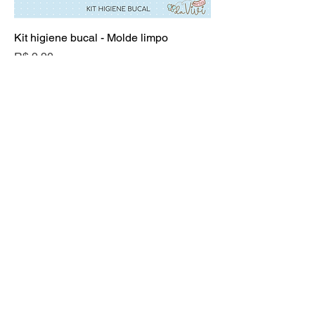
Kit higiene bucal - Molde limpo
Preço
R$ 9,90
Adicionar ao carrinho