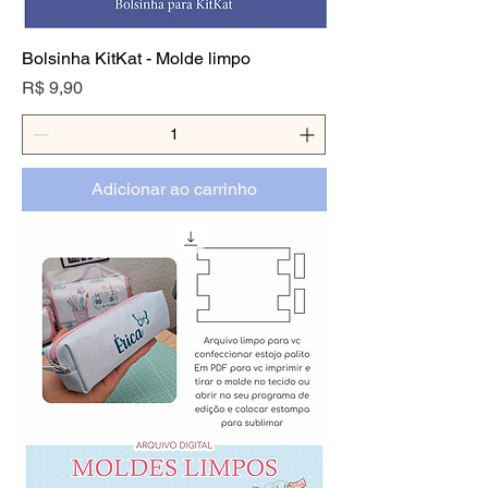
Bolsinha KitKat - Molde limpo
Preço
R$ 9,90
Adicionar ao carrinho