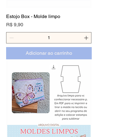
Estojo Box - Molde limpo
Preço
R$ 9,90
Adicionar ao carrinho