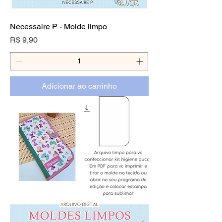
Necessaire P - Molde limpo
Preço
R$ 9,90
Adicionar ao carrinho