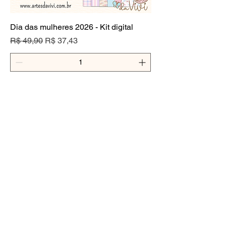
Dia das mulheres 2026 - Kit digital
Preço normal
Preço promocional
R$ 49,90
R$ 37,43
Adicionar ao carrinho
Termos de uso
Dúvidas e Devolução
©2012 by
Viviane Oliveira