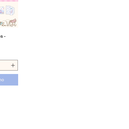
s -
ho