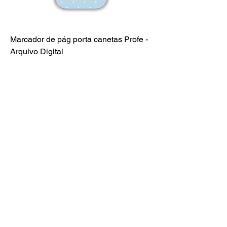
Marcador de pág porta canetas Profe -
Arquivo Digital
Preço
R$ 29,90
Adicionar ao carrinho