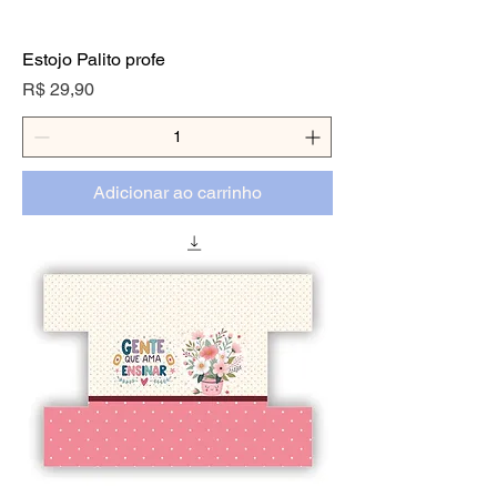
Estojo Palito profe
Preço
R$ 29,90
Adicionar ao carrinho