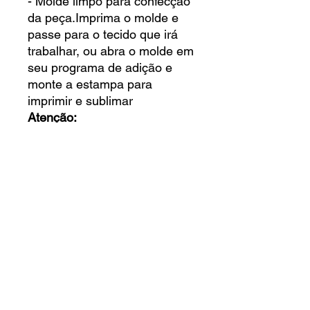
- Molde limpo para confecção
da peça.Imprima o molde e
passe para o tecido que irá
trabalhar, ou abra o molde em
seu programa de adição e
monte a estampa para
imprimir e sublimar
Atenção:
Não é permitido o repasse,
doação ou revenda dos
arquivos.
Termos de uso