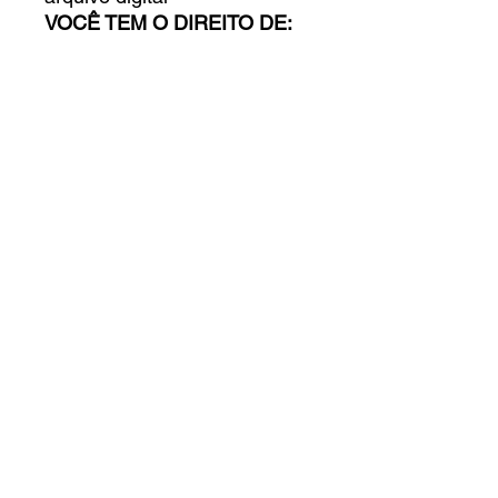
VOCÊ TEM O DIREITO DE:
Criar um produto físico para
uso pessoal
Criar um produto físico para
doar
Criar um produto físico para
comercializar
Qualquer dúvida entre em
contato.
Termos de uso
Dúvidas e Devolução