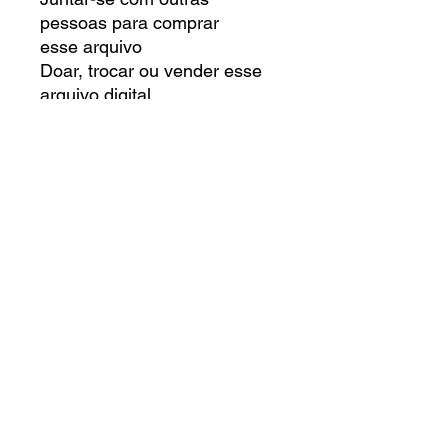
pessoas para comprar
esse arquivo
Doar, trocar ou vender esse
arquivo digital
VOCÊ TEM O DIREITO DE:
Criar um produto físico para
uso pessoal
Criar um produto físico para
doar
Criar um produto físico para
comercializar
Qualquer dúvida entre em
contato.