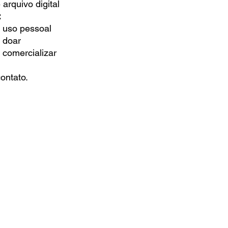
arquivo digital
:
a uso pessoal
a doar
a comercializar
ontato.