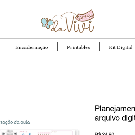
Encadernação
Printables
Kit Digital
Planejament
arquivo digi
Preço
R$ 24,90